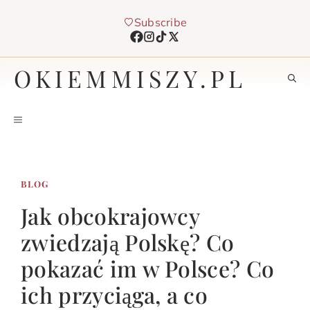
Przejdź
Subscribe
do
treści
OKIEMMISZY.PL
MENU
BLOG
Jak obcokrajowcy
zwiedzają Polskę? Co
pokazać im w Polsce? Co
ich przyciąga, a co